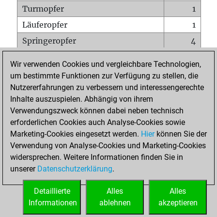
Turmopfer
1
Läuferopfer
1
Springeropfer
4
Bauernopfer
4
Wir verwenden Cookies und vergleichbare Technologien,
Matt auf vollem Brett
0
um bestimmte Funktionen zur Verfügung zu stellen, die
Nutzererfahrungen zu verbessern und interessengerechte
Bauer setzt Matt
0
Inhalte auszuspielen. Abhängig von ihrem
Erstickte Matts
0
Verwendungszweck können dabei neben technisch
Unterverwandlungen
0
erforderlichen Cookies auch Analyse-Cookies sowie
Marketing-Cookies eingesetzt werden.
Hier
können Sie der
Türme auf der siebten
0
Verwendung von Analyse-Cookies und Marketing-Cookies
widersprechen. Weitere Informationen finden Sie in
unserer
Datenschutzerklärung
.
STARTSEITE
Detaillierte
Alles
Alles
Informationen
ablehnen
akzeptieren