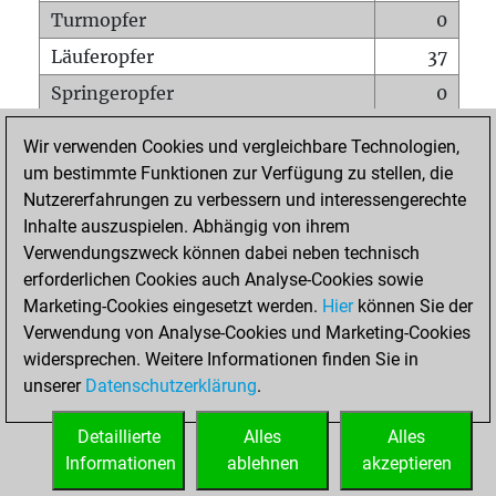
Turmopfer
0
Läuferopfer
37
Springeropfer
0
Bauernopfer
1
Wir verwenden Cookies und vergleichbare Technologien,
Matt auf vollem Brett
0
um bestimmte Funktionen zur Verfügung zu stellen, die
Nutzererfahrungen zu verbessern und interessengerechte
Bauer setzt Matt
0
Inhalte auszuspielen. Abhängig von ihrem
Erstickte Matts
0
Verwendungszweck können dabei neben technisch
Unterverwandlungen
0
erforderlichen Cookies auch Analyse-Cookies sowie
Marketing-Cookies eingesetzt werden.
Hier
können Sie der
Türme auf der siebten
0
Verwendung von Analyse-Cookies und Marketing-Cookies
widersprechen. Weitere Informationen finden Sie in
unserer
Datenschutzerklärung
.
STARTSEITE
Detaillierte
Alles
Alles
Informationen
ablehnen
akzeptieren