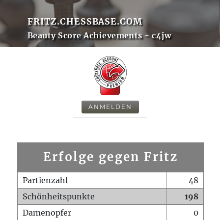
FRITZ.CHESSBASE.COM
Beauty Score Achievements - c4jw
ANMELDEN
Erfolge gegen Fritz
Partienzahl
48
Schönheitspunkte
198
Damenopfer
0