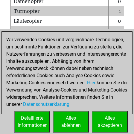
Damenopfer
0
Turmopfer
1
Läuferopfer
0
Springeropfer
0
Wir verwenden Cookies und vergleichbare Technologien,
Bauernopfer
1
um bestimmte Funktionen zur Verfügung zu stellen, die
Matt auf vollem Brett
0
Nutzererfahrungen zu verbessern und interessengerechte
Bauer setzt Matt
0
Inhalte auszuspielen. Abhängig von ihrem
Verwendungszweck können dabei neben technisch
Erstickte Matts
0
erforderlichen Cookies auch Analyse-Cookies sowie
Unterverwandlungen
0
Marketing-Cookies eingesetzt werden.
Hier
können Sie der
Verwendung von Analyse-Cookies und Marketing-Cookies
Türme auf der siebten
0
widersprechen. Weitere Informationen finden Sie in
unserer
Datenschutzerklärung
.
STARTSEITE
Detaillierte
Alles
Alles
Informationen
ablehnen
akzeptieren