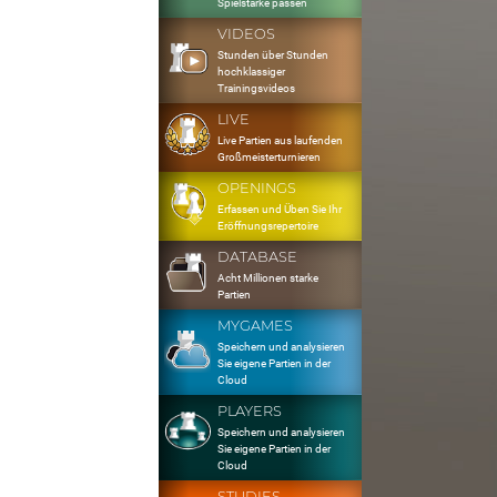
Spielstärke passen
VIDEOS
Stunden über Stunden
hochklassiger
Trainingsvideos
LIVE
Live Partien aus laufenden
Großmeisterturnieren
OPENINGS
Erfassen und Üben Sie Ihr
Eröffnungsrepertoire
DATABASE
Acht Millionen starke
Partien
MYGAMES
Speichern und analysieren
Sie eigene Partien in der
Cloud
PLAYERS
Speichern und analysieren
Sie eigene Partien in der
Cloud
STUDIES