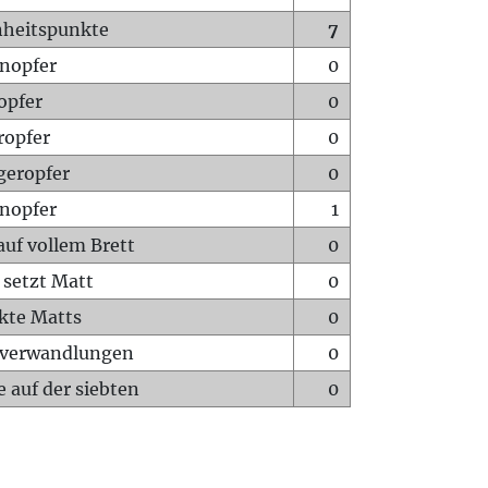
heitspunkte
7
nopfer
0
opfer
0
ropfer
0
geropfer
0
nopfer
1
auf vollem Brett
0
 setzt Matt
0
ckte Matts
0
rverwandlungen
0
 auf der siebten
0