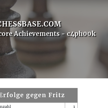
CHESSBASE.COM
core Achievements - c4ph00k
Erfolge gegen Fritz
enzahl
1