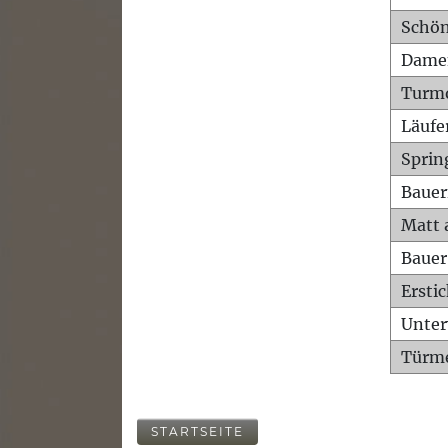
Schön
Dame
Turm
Läufe
Sprin
Bauer
Matt 
Bauer
Ersti
Unte
Türme
STARTSEITE