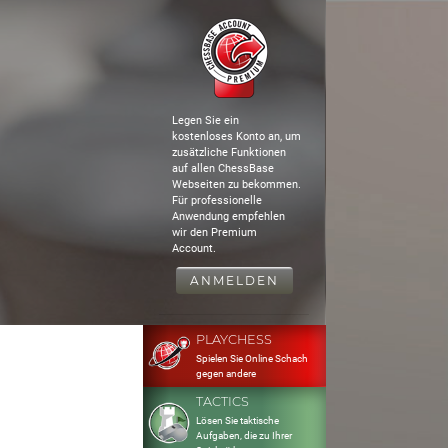
Legen Sie ein
kostenloses Konto an, um
zusätzliche Funktionen
auf allen ChessBase
Webseiten zu bekommen.
Für professionelle
Anwendung empfehlen
wir den Premium
Account.
ANMELDEN
PLAYCHESS
Spielen Sie Online Schach
gegen andere
TACTICS
Lösen Sie taktische
Aufgaben, die zu Ihrer