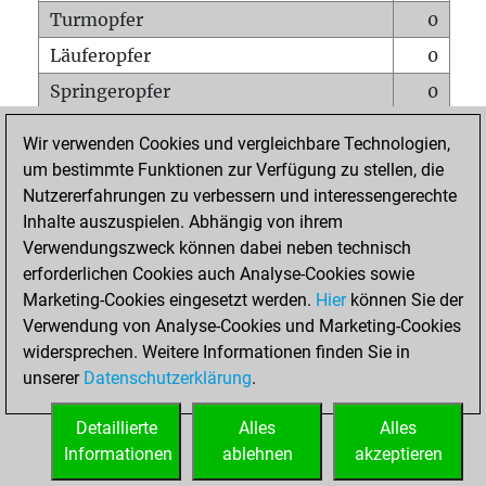
Turmopfer
0
Läuferopfer
0
Springeropfer
0
Bauernopfer
0
Wir verwenden Cookies und vergleichbare Technologien,
Matt auf vollem Brett
0
um bestimmte Funktionen zur Verfügung zu stellen, die
Nutzererfahrungen zu verbessern und interessengerechte
Bauer setzt Matt
0
Inhalte auszuspielen. Abhängig von ihrem
Erstickte Matts
0
Verwendungszweck können dabei neben technisch
Unterverwandlungen
0
erforderlichen Cookies auch Analyse-Cookies sowie
Marketing-Cookies eingesetzt werden.
Hier
können Sie der
Türme auf der siebten
0
Verwendung von Analyse-Cookies und Marketing-Cookies
widersprechen. Weitere Informationen finden Sie in
unserer
Datenschutzerklärung
.
STARTSEITE
Detaillierte
Alles
Alles
Informationen
ablehnen
akzeptieren