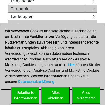
Damenopfer
1
Turmopfer
0
Läuferopfer
0
Springeropfer
0
Wir verwenden Cookies und vergleichbare Technologien,
Bauernopfer
0
um bestimmte Funktionen zur Verfügung zu stellen, die
Matt auf vollem Brett
0
Nutzererfahrungen zu verbessern und interessengerechte
Bauer setzt Matt
0
Inhalte auszuspielen. Abhängig von ihrem
Verwendungszweck können dabei neben technisch
Erstickte Matts
0
erforderlichen Cookies auch Analyse-Cookies sowie
Unterverwandlungen
0
Marketing-Cookies eingesetzt werden.
Hier
können Sie der
Verwendung von Analyse-Cookies und Marketing-Cookies
Türme auf der siebten
0
widersprechen. Weitere Informationen finden Sie in
unserer
Datenschutzerklärung
.
STARTSEITE
Detaillierte
Alles
Alles
Informationen
ablehnen
akzeptieren