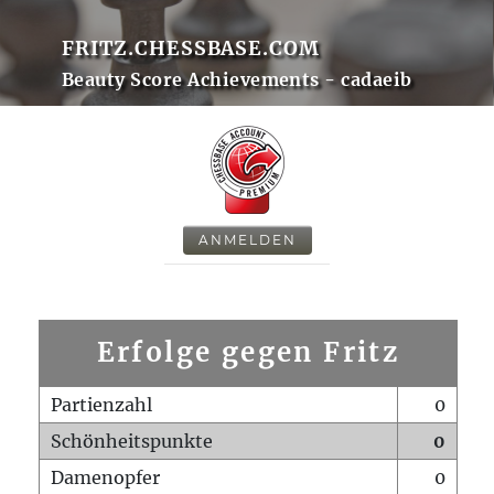
FRITZ.CHESSBASE.COM
Beauty Score Achievements - cadaeib
ANMELDEN
Erfolge gegen Fritz
Partienzahl
0
Schönheitspunkte
0
Damenopfer
0