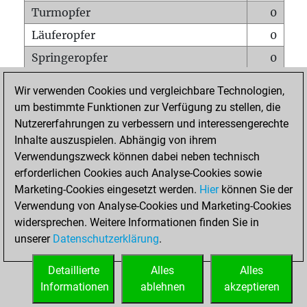
Turmopfer
0
Läuferopfer
0
Springeropfer
0
Bauernopfer
0
Wir verwenden Cookies und vergleichbare Technologien,
Matt auf vollem Brett
0
um bestimmte Funktionen zur Verfügung zu stellen, die
Nutzererfahrungen zu verbessern und interessengerechte
Bauer setzt Matt
0
Inhalte auszuspielen. Abhängig von ihrem
Erstickte Matts
0
Verwendungszweck können dabei neben technisch
Unterverwandlungen
0
erforderlichen Cookies auch Analyse-Cookies sowie
Marketing-Cookies eingesetzt werden.
Hier
können Sie der
Türme auf der siebten
0
Verwendung von Analyse-Cookies und Marketing-Cookies
widersprechen. Weitere Informationen finden Sie in
unserer
Datenschutzerklärung
.
STARTSEITE
Detaillierte
Alles
Alles
Informationen
ablehnen
akzeptieren