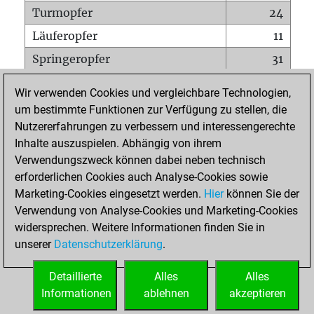
Turmopfer
24
Läuferopfer
11
Springeropfer
31
Bauernopfer
5
Wir verwenden Cookies und vergleichbare Technologien,
Matt auf vollem Brett
0
um bestimmte Funktionen zur Verfügung zu stellen, die
Nutzererfahrungen zu verbessern und interessengerechte
Bauer setzt Matt
0
Inhalte auszuspielen. Abhängig von ihrem
Erstickte Matts
0
Verwendungszweck können dabei neben technisch
Unterverwandlungen
0
erforderlichen Cookies auch Analyse-Cookies sowie
Marketing-Cookies eingesetzt werden.
Hier
können Sie der
Türme auf der siebten
0
Verwendung von Analyse-Cookies und Marketing-Cookies
widersprechen. Weitere Informationen finden Sie in
unserer
Datenschutzerklärung
.
STARTSEITE
Detaillierte
Alles
Alles
Informationen
ablehnen
akzeptieren