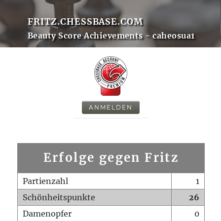
FRITZ.CHESSBASE.COM
Beauty Score Achievements - caheosua1
ANMELDEN
Erfolge gegen Fritz
Partienzahl
1
Schönheitspunkte
26
Damenopfer
0