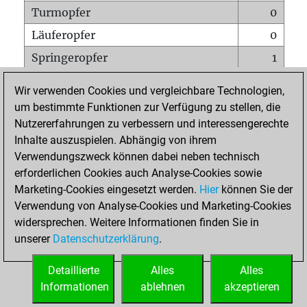
Turmopfer
0
Läuferopfer
0
Springeropfer
1
Bauernopfer
0
Wir verwenden Cookies und vergleichbare Technologien,
Matt auf vollem Brett
0
um bestimmte Funktionen zur Verfügung zu stellen, die
Nutzererfahrungen zu verbessern und interessengerechte
Bauer setzt Matt
0
Inhalte auszuspielen. Abhängig von ihrem
Erstickte Matts
0
Verwendungszweck können dabei neben technisch
Unterverwandlungen
0
erforderlichen Cookies auch Analyse-Cookies sowie
Marketing-Cookies eingesetzt werden.
Hier
können Sie der
Türme auf der siebten
0
Verwendung von Analyse-Cookies und Marketing-Cookies
widersprechen. Weitere Informationen finden Sie in
unserer
Datenschutzerklärung
.
STARTSEITE
Detaillierte
Alles
Alles
Informationen
ablehnen
akzeptieren