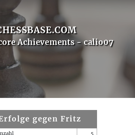
CHESSBASE.COM
core Achievements - calio07
Erfolge gegen Fritz
enzahl
5