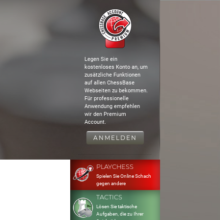
Legen Sie ein
kostenloses Konto an, um
zusätzliche Funktionen
auf allen ChessBase
Webseiten zu bekommen.
Für professionelle
Anwendung empfehlen
wir den Premium
Account.
ANMELDEN
PLAYCHESS
Spielen Sie Online Schach
gegen andere
TACTICS
Lösen Sie taktische
Aufgaben, die zu Ihrer