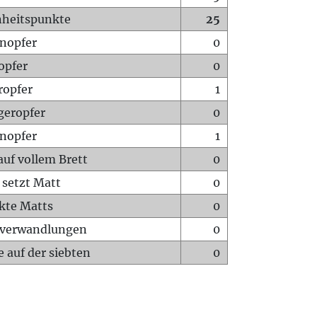
heitspunkte
25
nopfer
0
opfer
0
ropfer
1
geropfer
0
nopfer
1
auf vollem Brett
0
 setzt Matt
0
ckte Matts
0
rverwandlungen
0
 auf der siebten
0