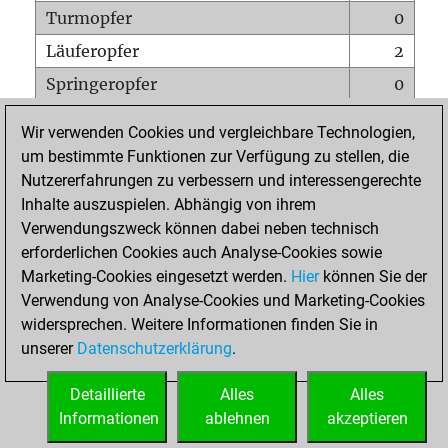
Turmopfer
0
Läuferopfer
2
Springeropfer
0
Bauernopfer
0
Wir verwenden Cookies und vergleichbare Technologien,
Matt auf vollem Brett
0
um bestimmte Funktionen zur Verfügung zu stellen, die
Nutzererfahrungen zu verbessern und interessengerechte
Bauer setzt Matt
0
Inhalte auszuspielen. Abhängig von ihrem
Erstickte Matts
0
Verwendungszweck können dabei neben technisch
Unterverwandlungen
0
erforderlichen Cookies auch Analyse-Cookies sowie
Marketing-Cookies eingesetzt werden.
Hier
können Sie der
Türme auf der siebten
0
Verwendung von Analyse-Cookies und Marketing-Cookies
widersprechen. Weitere Informationen finden Sie in
unserer
Datenschutzerklärung
.
STARTSEITE
Detaillierte
Alles
Alles
Informationen
ablehnen
akzeptieren