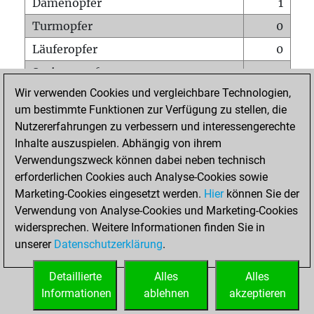
Damenopfer
1
Turmopfer
0
Läuferopfer
0
Springeropfer
1
Wir verwenden Cookies und vergleichbare Technologien,
Bauernopfer
2
um bestimmte Funktionen zur Verfügung zu stellen, die
Matt auf vollem Brett
0
Nutzererfahrungen zu verbessern und interessengerechte
Bauer setzt Matt
0
Inhalte auszuspielen. Abhängig von ihrem
Verwendungszweck können dabei neben technisch
Erstickte Matts
0
erforderlichen Cookies auch Analyse-Cookies sowie
Unterverwandlungen
0
Marketing-Cookies eingesetzt werden.
Hier
können Sie der
Verwendung von Analyse-Cookies und Marketing-Cookies
Türme auf der siebten
0
widersprechen. Weitere Informationen finden Sie in
unserer
Datenschutzerklärung
.
STARTSEITE
Detaillierte
Alles
Alles
Informationen
ablehnen
akzeptieren