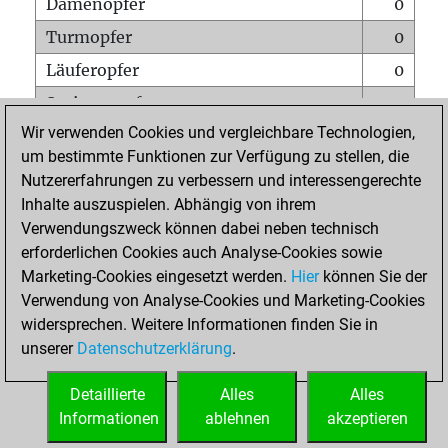
Damenopfer
0
Turmopfer
0
Läuferopfer
0
Springeropfer
0
Wir verwenden Cookies und vergleichbare Technologien,
Bauernopfer
1
um bestimmte Funktionen zur Verfügung zu stellen, die
Matt auf vollem Brett
0
Nutzererfahrungen zu verbessern und interessengerechte
Bauer setzt Matt
0
Inhalte auszuspielen. Abhängig von ihrem
Verwendungszweck können dabei neben technisch
Erstickte Matts
0
erforderlichen Cookies auch Analyse-Cookies sowie
Unterverwandlungen
0
Marketing-Cookies eingesetzt werden.
Hier
können Sie der
Verwendung von Analyse-Cookies und Marketing-Cookies
Türme auf der siebten
0
widersprechen. Weitere Informationen finden Sie in
unserer
Datenschutzerklärung
.
STARTSEITE
Detaillierte
Alles
Alles
Informationen
ablehnen
akzeptieren