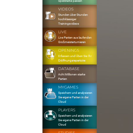
Spielstärke passen
VIDEOS
Stunden über Stunden
hochklassiger
Trainingsvideos
LIVE
Live Partien aus laufenden
Großmeisterturnieren
OPENINGS
Erfassen und Üben Sie Ihr
Eröffnungsrepertoire
DATABASE
Acht Millionen starke
Partien
MYGAMES
Speichern und analysieren
Sie eigene Partien in der
Cloud
PLAYERS
Speichern und analysieren
Sie eigene Partien in der
Cloud
STUDIES