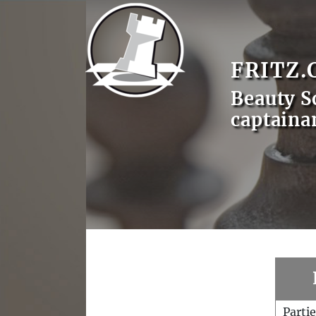
FRITZ.
Beauty S
captaina
Parti