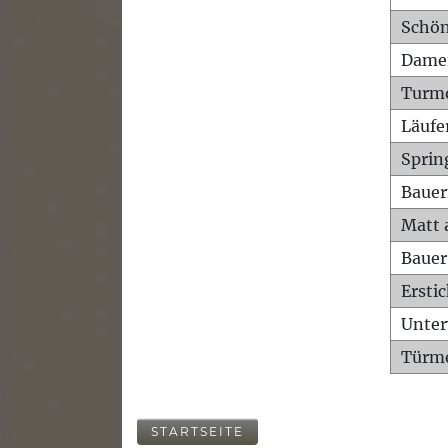
Schön
Dame
Turm
Läufe
Sprin
Bauer
Matt 
Bauer
Ersti
Unte
Türme
STARTSEITE