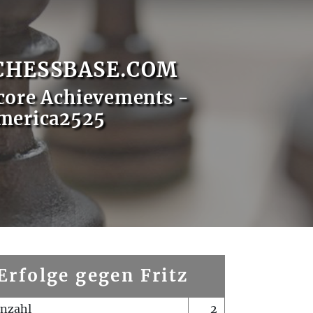
CHESSBASE.COM
core Achievements -
merica2525
Erfolge gegen Fritz
enzahl
2