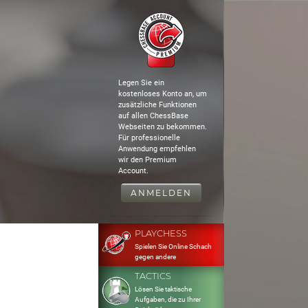
Legen Sie ein
kostenloses Konto an, um
zusätzliche Funktionen
auf allen ChessBase
Webseiten zu bekommen.
Für professionelle
Anwendung empfehlen
wir den Premium
Account.
ANMELDEN
PLAYCHESS
Spielen Sie Online Schach
gegen andere
TACTICS
Lösen Sie taktische
Aufgaben, die zu Ihrer