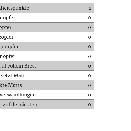
heitspunkte
1
nopfer
0
opfer
0
ropfer
0
geropfer
0
nopfer
0
auf vollem Brett
0
 setzt Matt
0
ckte Matts
0
rverwandlungen
0
 auf der siebten
0