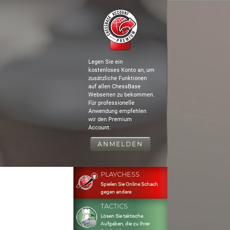
Legen Sie ein
kostenloses Konto an, um
zusätzliche Funktionen
auf allen ChessBase
Webseiten zu bekommen.
Für professionelle
Anwendung empfehlen
wir den Premium
Account.
ANMELDEN
PLAYCHESS
Spielen Sie Online Schach
gegen andere
TACTICS
Lösen Sie taktische
Aufgaben, die zu Ihrer