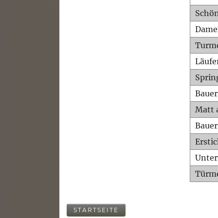
Schön
Dame
Turm
Läufe
Sprin
Bauer
Matt 
Bauer
Ersti
Unte
Türme
STARTSEITE