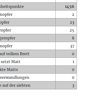
heitspunkte
1456
nopfer
2
opfer
23
ropfer
25
geropfer
8
nopfer
37
auf vollem Brett
0
 setzt Matt
1
ckte Matts
0
rverwandlungen
0
 auf der siebten
3