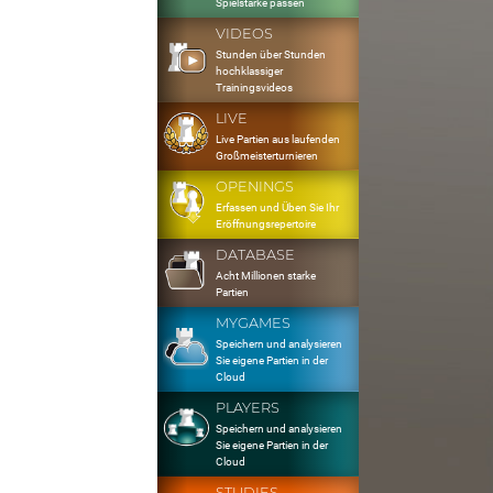
Spielstärke passen
VIDEOS
Stunden über Stunden
hochklassiger
Trainingsvideos
LIVE
Live Partien aus laufenden
Großmeisterturnieren
OPENINGS
Erfassen und Üben Sie Ihr
Eröffnungsrepertoire
DATABASE
Acht Millionen starke
Partien
MYGAMES
Speichern und analysieren
Sie eigene Partien in der
Cloud
PLAYERS
Speichern und analysieren
Sie eigene Partien in der
Cloud
STUDIES