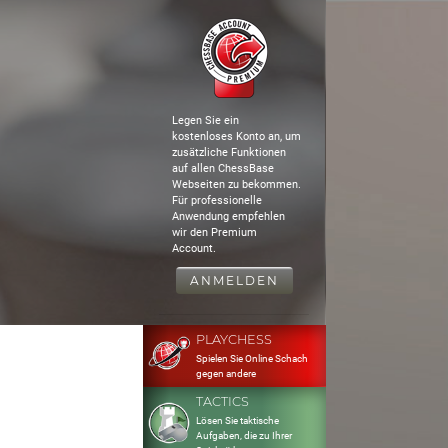
Legen Sie ein
kostenloses Konto an, um
zusätzliche Funktionen
auf allen ChessBase
Webseiten zu bekommen.
Für professionelle
Anwendung empfehlen
wir den Premium
Account.
ANMELDEN
PLAYCHESS
Spielen Sie Online Schach
gegen andere
TACTICS
Lösen Sie taktische
Aufgaben, die zu Ihrer