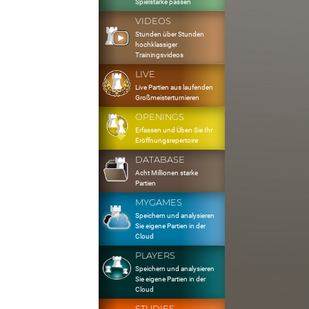
Spielstärke passen
VIDEOS
Stunden über Stunden
hochklassiger
Trainingsvideos
LIVE
Live Partien aus laufenden
Großmeisterturnieren
OPENINGS
Erfassen und Üben Sie Ihr
Eröffnungsrepertoire
DATABASE
Acht Millionen starke
Partien
MYGAMES
Speichern und analysieren
Sie eigene Partien in der
Cloud
PLAYERS
Speichern und analysieren
Sie eigene Partien in der
Cloud
STUDIES