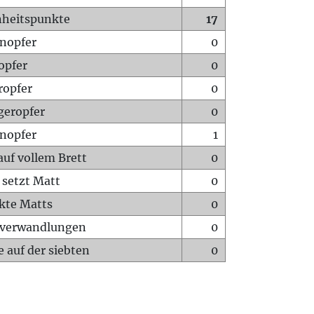
heitspunkte
17
nopfer
0
opfer
0
ropfer
0
geropfer
0
nopfer
1
auf vollem Brett
0
 setzt Matt
0
ckte Matts
0
rverwandlungen
0
 auf der siebten
0