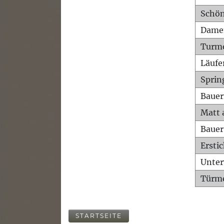
Schön
Dame
Turm
Läufe
Sprin
Bauer
Matt 
Bauer
Ersti
Unte
Türme
STARTSEITE