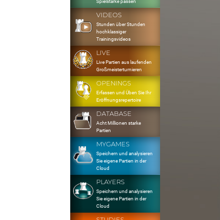
Spielstärke passen
VIDEOS
Stunden über Stunden
hochklassiger
Trainingsvideos
LIVE
Live Partien aus laufenden
Großmeisterturnieren
OPENINGS
Erfassen und Üben Sie Ihr
Eröffnungsrepertoire
DATABASE
Acht Millionen starke
Partien
MYGAMES
Speichern und analysieren
Sie eigene Partien in der
Cloud
PLAYERS
Speichern und analysieren
Sie eigene Partien in der
Cloud
STUDIES