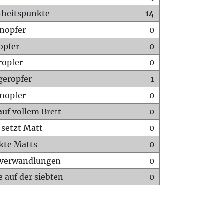
heitspunkte
14
nopfer
0
opfer
0
ropfer
0
geropfer
1
nopfer
0
auf vollem Brett
0
 setzt Matt
0
ckte Matts
0
rverwandlungen
0
 auf der siebten
0