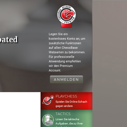
Legen Sie ein
pated
kostenloses Konto an, um
zusätzliche Funktionen
auf allen ChessBase
Webseiten zu bekommen.
Für professionelle
Anwendung empfehlen
wir den Premium
Account.
ANMELDEN
PLAYCHESS
Spielen Sie Online Schach
gegen andere
TACTICS
Lösen Sie taktische
Aufgaben, die zu Ihrer