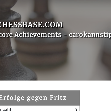
CHESSBASE.COM
core Achievements - carokannsti
Erfolge gegen Fritz
enzahl
3