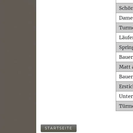
Schön
Dame
Turm
Läufe
Sprin
Bauer
Matt 
Bauer
Ersti
Unte
Türme
STARTSEITE