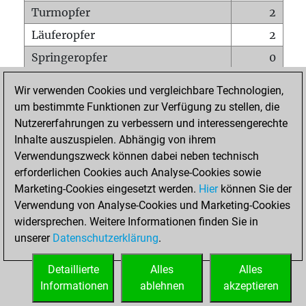
Turmopfer
2
Läuferopfer
2
Springeropfer
0
Bauernopfer
2
Wir verwenden Cookies und vergleichbare Technologien,
Matt auf vollem Brett
0
um bestimmte Funktionen zur Verfügung zu stellen, die
Nutzererfahrungen zu verbessern und interessengerechte
Bauer setzt Matt
0
Inhalte auszuspielen. Abhängig von ihrem
Erstickte Matts
0
Verwendungszweck können dabei neben technisch
Unterverwandlungen
0
erforderlichen Cookies auch Analyse-Cookies sowie
Marketing-Cookies eingesetzt werden.
Hier
können Sie der
Türme auf der siebten
0
Verwendung von Analyse-Cookies und Marketing-Cookies
widersprechen. Weitere Informationen finden Sie in
unserer
Datenschutzerklärung
.
STARTSEITE
Detaillierte
Alles
Alles
Informationen
ablehnen
akzeptieren