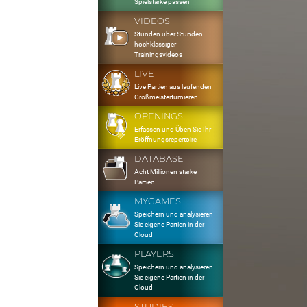
Spielstärke passen
VIDEOS
Stunden über Stunden
hochklassiger
Trainingsvideos
LIVE
Live Partien aus laufenden
Großmeisterturnieren
OPENINGS
Erfassen und Üben Sie Ihr
Eröffnungsrepertoire
DATABASE
Acht Millionen starke
Partien
MYGAMES
Speichern und analysieren
Sie eigene Partien in der
Cloud
PLAYERS
Speichern und analysieren
Sie eigene Partien in der
Cloud
STUDIES