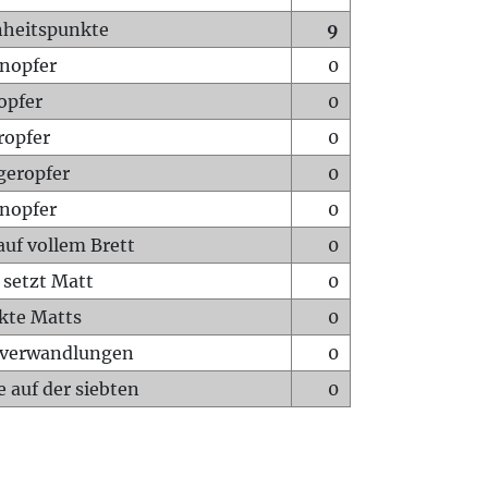
heitspunkte
9
nopfer
0
opfer
0
ropfer
0
geropfer
0
nopfer
0
auf vollem Brett
0
 setzt Matt
0
ckte Matts
0
rverwandlungen
0
 auf der siebten
0