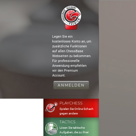
Legen Sie ein
kostenloses Konto an, um
zusätzliche Funktionen
auf allen ChessBase
Webseiten zu bekommen.
Für professionelle
Anwendung empfehlen
wir den Premium
Account.
ANMELDEN
PLAYCHESS
Spielen Sie Online Schach
gegen andere
TACTICS
Lösen Sie taktische
Aufgaben, die zu Ihrer