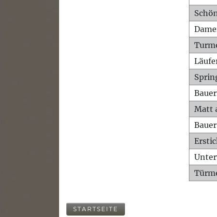
Schön
Dame
Turm
Läufe
Sprin
Bauer
Matt 
Bauer
Ersti
Unte
Türme
STARTSEITE