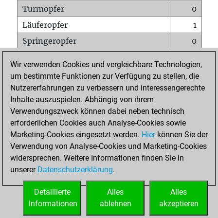
Turmopfer
0
Läuferopfer
1
Springeropfer
0
Bauernopfer
1
Wir verwenden Cookies und vergleichbare Technologien,
Matt auf vollem Brett
0
um bestimmte Funktionen zur Verfügung zu stellen, die
Nutzererfahrungen zu verbessern und interessengerechte
Bauer setzt Matt
0
Inhalte auszuspielen. Abhängig von ihrem
Erstickte Matts
0
Verwendungszweck können dabei neben technisch
Unterverwandlungen
0
erforderlichen Cookies auch Analyse-Cookies sowie
Marketing-Cookies eingesetzt werden.
Hier
können Sie der
Türme auf der siebten
0
Verwendung von Analyse-Cookies und Marketing-Cookies
widersprechen. Weitere Informationen finden Sie in
unserer
Datenschutzerklärung
.
STARTSEITE
Detaillierte
Alles
Alles
Informationen
ablehnen
akzeptieren