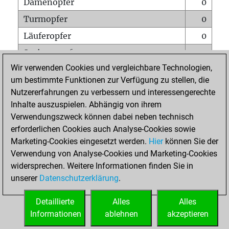
Damenopfer
0
Turmopfer
0
Läuferopfer
0
Springeropfer
0
Wir verwenden Cookies und vergleichbare Technologien,
Bauernopfer
0
um bestimmte Funktionen zur Verfügung zu stellen, die
Matt auf vollem Brett
0
Nutzererfahrungen zu verbessern und interessengerechte
Bauer setzt Matt
0
Inhalte auszuspielen. Abhängig von ihrem
Verwendungszweck können dabei neben technisch
Erstickte Matts
0
erforderlichen Cookies auch Analyse-Cookies sowie
Unterverwandlungen
0
Marketing-Cookies eingesetzt werden.
Hier
können Sie der
Verwendung von Analyse-Cookies und Marketing-Cookies
Türme auf der siebten
0
widersprechen. Weitere Informationen finden Sie in
unserer
Datenschutzerklärung
.
STARTSEITE
Detaillierte
Alles
Alles
Informationen
ablehnen
akzeptieren