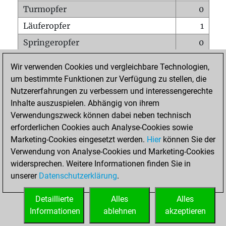
Turmopfer
0
Läuferopfer
1
Springeropfer
0
Bauernopfer
2
Wir verwenden Cookies und vergleichbare Technologien,
Matt auf vollem Brett
0
um bestimmte Funktionen zur Verfügung zu stellen, die
Nutzererfahrungen zu verbessern und interessengerechte
Bauer setzt Matt
0
Inhalte auszuspielen. Abhängig von ihrem
Erstickte Matts
0
Verwendungszweck können dabei neben technisch
Unterverwandlungen
0
erforderlichen Cookies auch Analyse-Cookies sowie
Marketing-Cookies eingesetzt werden.
Hier
können Sie der
Türme auf der siebten
0
Verwendung von Analyse-Cookies und Marketing-Cookies
widersprechen. Weitere Informationen finden Sie in
unserer
Datenschutzerklärung
.
STARTSEITE
Detaillierte
Alles
Alles
Informationen
ablehnen
akzeptieren