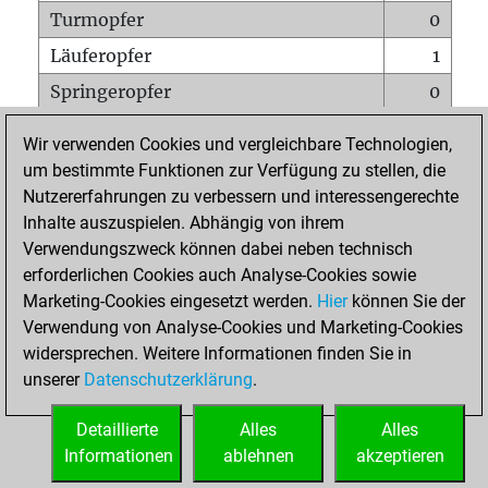
Turmopfer
0
Läuferopfer
1
Springeropfer
0
Bauernopfer
1
Wir verwenden Cookies und vergleichbare Technologien,
Matt auf vollem Brett
0
um bestimmte Funktionen zur Verfügung zu stellen, die
Nutzererfahrungen zu verbessern und interessengerechte
Bauer setzt Matt
0
Inhalte auszuspielen. Abhängig von ihrem
Erstickte Matts
0
Verwendungszweck können dabei neben technisch
Unterverwandlungen
0
erforderlichen Cookies auch Analyse-Cookies sowie
Marketing-Cookies eingesetzt werden.
Hier
können Sie der
Türme auf der siebten
0
Verwendung von Analyse-Cookies und Marketing-Cookies
widersprechen. Weitere Informationen finden Sie in
unserer
Datenschutzerklärung
.
STARTSEITE
Detaillierte
Alles
Alles
Informationen
ablehnen
akzeptieren