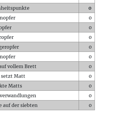
heitspunkte
0
nopfer
0
opfer
0
ropfer
0
geropfer
0
nopfer
0
auf vollem Brett
0
 setzt Matt
0
ckte Matts
0
rverwandlungen
0
 auf der siebten
0