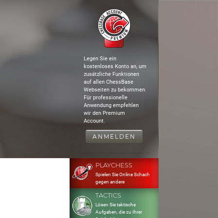
Legen Sie ein
kostenloses Konto an, um
zusätzliche Funktionen
auf allen ChessBase
Webseiten zu bekommen.
Für professionelle
Anwendung empfehlen
wir den Premium
Account.
ANMELDEN
PLAYCHESS
Spielen Sie Online Schach
gegen andere
TACTICS
Lösen Sie taktische
Aufgaben, die zu Ihrer