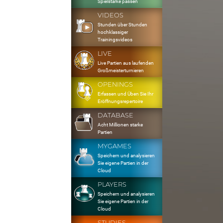
Spielstärke passen
VIDEOS
Stunden über Stunden
hochklassiger
Trainingsvideos
LIVE
Live Partien aus laufenden
Großmeisterturnieren
OPENINGS
Erfassen und Üben Sie Ihr
Eröffnungsrepertoire
DATABASE
Acht Millionen starke
Partien
MYGAMES
Speichern und analysieren
Sie eigene Partien in der
Cloud
PLAYERS
Speichern und analysieren
Sie eigene Partien in der
Cloud
STUDIES