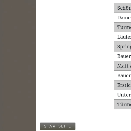
Schön
Dame
Turm
Läufe
Sprin
Bauer
Matt 
Bauer
Ersti
Unte
Türme
STARTSEITE