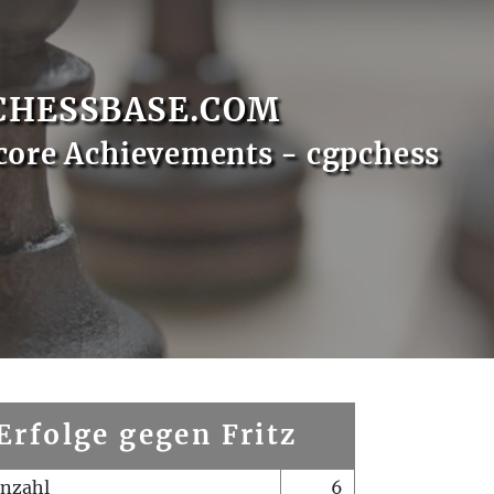
CHESSBASE.COM
core Achievements - cgpchess
Erfolge gegen Fritz
enzahl
6