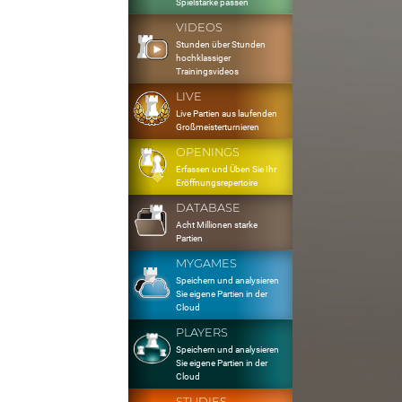
Spielstärke passen
VIDEOS
Stunden über Stunden
hochklassiger
Trainingsvideos
LIVE
Live Partien aus laufenden
Großmeisterturnieren
OPENINGS
Erfassen und Üben Sie Ihr
Eröffnungsrepertoire
DATABASE
Acht Millionen starke
Partien
MYGAMES
Speichern und analysieren
Sie eigene Partien in der
Cloud
PLAYERS
Speichern und analysieren
Sie eigene Partien in der
Cloud
STUDIES