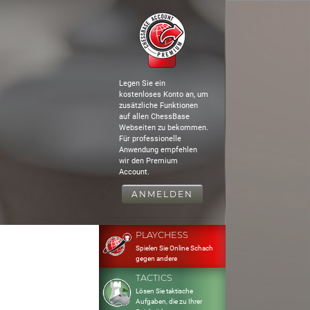
Legen Sie ein
kostenloses Konto an, um
zusätzliche Funktionen
auf allen ChessBase
Webseiten zu bekommen.
Für professionelle
Anwendung empfehlen
wir den Premium
Account.
ANMELDEN
PLAYCHESS
Spielen Sie Online Schach
gegen andere
TACTICS
Lösen Sie taktische
Aufgaben, die zu Ihrer