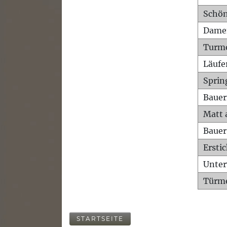
Schön
Dame
Turm
Läufe
Sprin
Bauer
Matt 
Bauer
Ersti
Unte
Türme
STARTSEITE