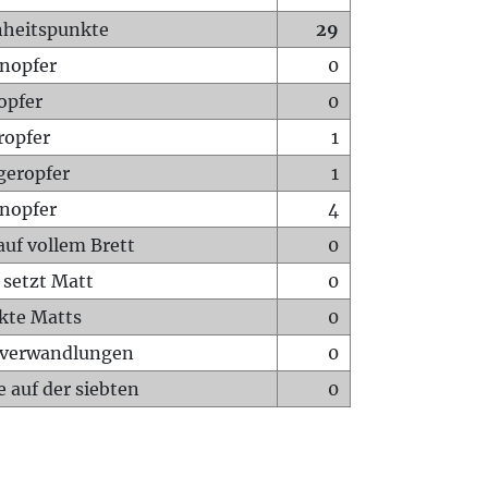
heitspunkte
29
nopfer
0
opfer
0
ropfer
1
geropfer
1
nopfer
4
auf vollem Brett
0
 setzt Matt
0
ckte Matts
0
rverwandlungen
0
 auf der siebten
0