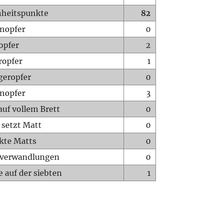
heitspunkte
82
nopfer
0
opfer
2
ropfer
1
geropfer
0
nopfer
3
auf vollem Brett
0
 setzt Matt
0
ckte Matts
0
rverwandlungen
0
 auf der siebten
1