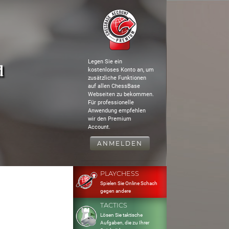
Legen Sie ein
d
kostenloses Konto an, um
zusätzliche Funktionen
auf allen ChessBase
Webseiten zu bekommen.
Für professionelle
Anwendung empfehlen
wir den Premium
Account.
ANMELDEN
PLAYCHESS
Spielen Sie Online Schach
gegen andere
TACTICS
Lösen Sie taktische
Aufgaben, die zu Ihrer