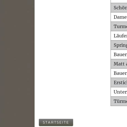
Schön
Dame
Turm
Läufe
Sprin
Bauer
Matt 
Bauer
Ersti
Unte
Türme
STARTSEITE