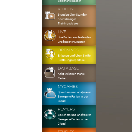
Spielstärke passen
VIDEOS
Stunden über Stunden
hochklassiger
Trainingsvideos
LIVE
Live Partien aus laufenden
Großmeisterturnieren
OPENINGS
Erfassen und Üben Sie Ihr
Eröffnungsrepertoire
DATABASE
Acht Millionen starke
Partien
MYGAMES
Speichern und analysieren
Sie eigene Partien in der
Cloud
PLAYERS
Speichern und analysieren
Sie eigene Partien in der
Cloud
STUDIES