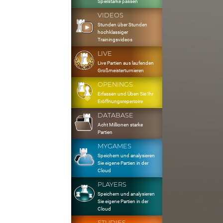
Spielstärke passen
VIDEOS
Stunden über Stunden
hochklassiger
Trainingsvideos
LIVE
Live Partien aus laufenden
Großmeisterturnieren
OPENINGS
Erfassen und Üben Sie Ihr
Eröffnungsrepertoire
DATABASE
Acht Millionen starke
Partien
MYGAMES
Speichern und analysieren
Sie eigene Partien in der
Cloud
PLAYERS
Speichern und analysieren
Sie eigene Partien in der
Cloud
STUDIES