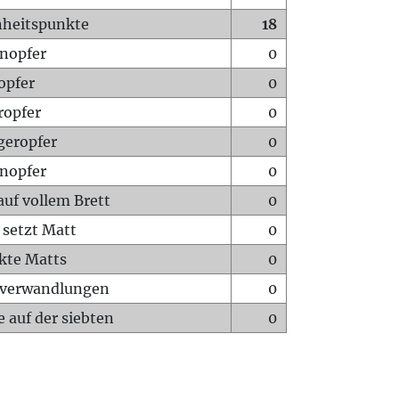
heitspunkte
18
nopfer
0
opfer
0
ropfer
0
geropfer
0
nopfer
0
auf vollem Brett
0
 setzt Matt
0
ckte Matts
0
rverwandlungen
0
 auf der siebten
0