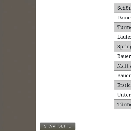
Schön
Dame
Turm
Läufe
Sprin
Bauer
Matt 
Bauer
Ersti
Unte
Türme
STARTSEITE