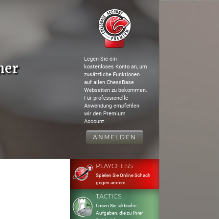
Legen Sie ein
ner
kostenloses Konto an, um
zusätzliche Funktionen
auf allen ChessBase
Webseiten zu bekommen.
Für professionelle
Anwendung empfehlen
wir den Premium
Account.
ANMELDEN
PLAYCHESS
Spielen Sie Online Schach
gegen andere
TACTICS
Lösen Sie taktische
Aufgaben, die zu Ihrer