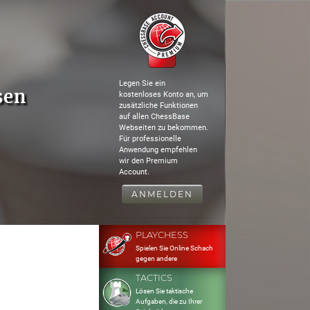
Legen Sie ein
sen
kostenloses Konto an, um
zusätzliche Funktionen
auf allen ChessBase
Webseiten zu bekommen.
Für professionelle
Anwendung empfehlen
wir den Premium
Account.
ANMELDEN
PLAYCHESS
Spielen Sie Online Schach
gegen andere
TACTICS
Lösen Sie taktische
Aufgaben, die zu Ihrer