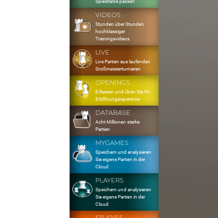
Spielstärke passen
VIDEOS
Stunden über Stunden
hochklassiger
Trainingsvideos
LIVE
Live Partien aus laufenden
Großmeisterturnieren
OPENINGS
Erfassen und Üben Sie Ihr
Eröffnungsrepertoire
DATABASE
Acht Millionen starke
Partien
MYGAMES
Speichern und analysieren
Sie eigene Partien in der
Cloud
PLAYERS
Speichern und analysieren
Sie eigene Partien in der
Cloud
STUDIES