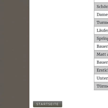
Schön
Dame
Turm
Läufe
Sprin
Bauer
Matt 
Bauer
Ersti
Unte
Türme
STARTSEITE