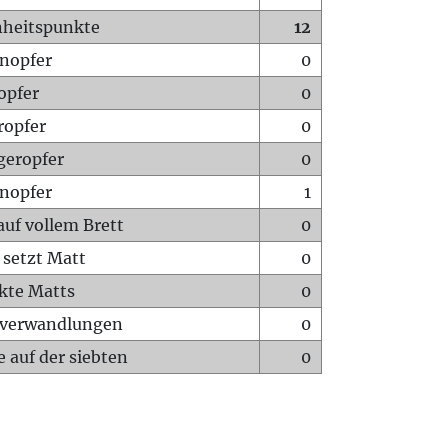
heitspunkte
12
nopfer
0
opfer
0
ropfer
0
geropfer
0
nopfer
1
auf vollem Brett
0
 setzt Matt
0
ckte Matts
0
rverwandlungen
0
 auf der siebten
0