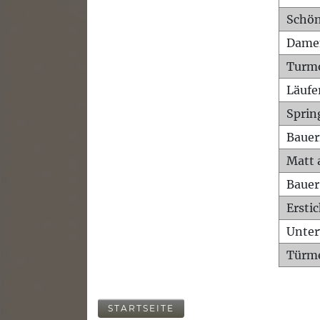
Schön
Dame
Turm
Läufe
Sprin
Bauer
Matt 
Bauer
Ersti
Unte
Türme
STARTSEITE