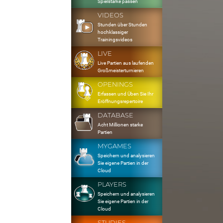
Spielstärke passen
VIDEOS
Stunden über Stunden
hochklassiger
Trainingsvideos
LIVE
Live Partien aus laufenden
Großmeisterturnieren
OPENINGS
Erfassen und Üben Sie Ihr
Eröffnungsrepertoire
DATABASE
Acht Millionen starke
Partien
MYGAMES
Speichern und analysieren
Sie eigene Partien in der
Cloud
PLAYERS
Speichern und analysieren
Sie eigene Partien in der
Cloud
STUDIES