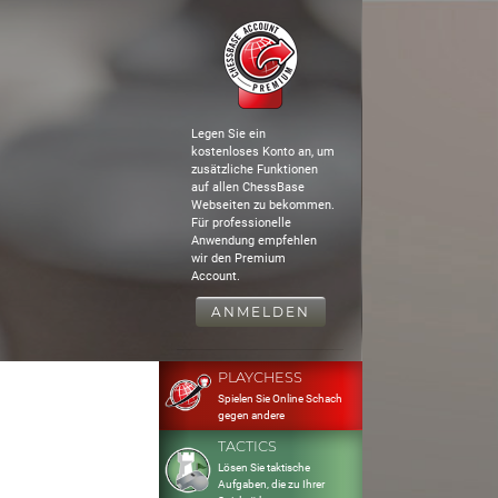
Legen Sie ein
kostenloses Konto an, um
zusätzliche Funktionen
auf allen ChessBase
Webseiten zu bekommen.
Für professionelle
Anwendung empfehlen
wir den Premium
Account.
ANMELDEN
PLAYCHESS
Spielen Sie Online Schach
gegen andere
TACTICS
Lösen Sie taktische
Aufgaben, die zu Ihrer