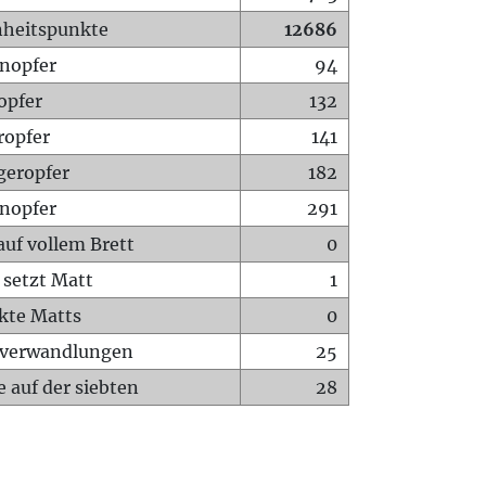
heitspunkte
12686
nopfer
94
opfer
132
ropfer
141
geropfer
182
nopfer
291
auf vollem Brett
0
 setzt Matt
1
ckte Matts
0
rverwandlungen
25
 auf der siebten
28