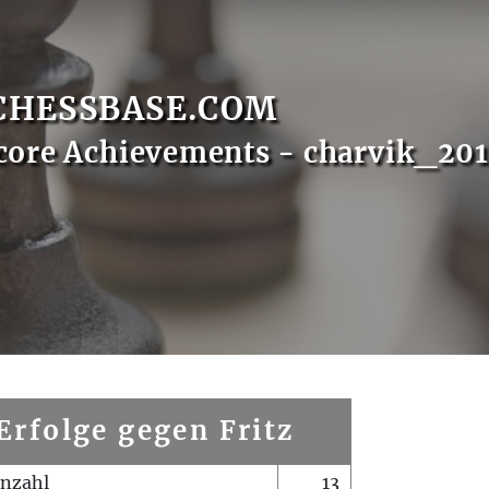
CHESSBASE.COM
core Achievements - charvik_20
Erfolge gegen Fritz
enzahl
13