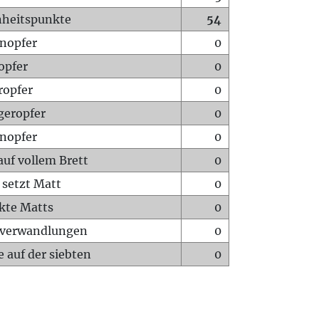
heitspunkte
54
nopfer
0
opfer
0
ropfer
0
geropfer
0
nopfer
0
auf vollem Brett
0
 setzt Matt
0
ckte Matts
0
rverwandlungen
0
 auf der siebten
0