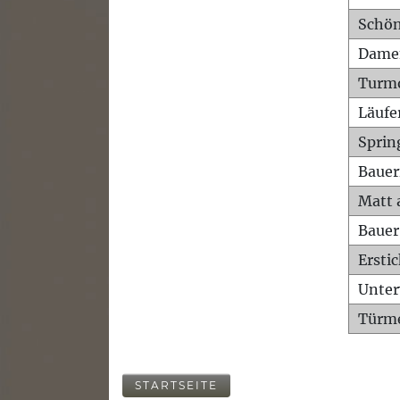
Schön
Dame
Turm
Läufe
Sprin
Bauer
Matt 
Bauer
Ersti
Unte
Türme
STARTSEITE