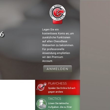
Legen Sie ein
16
kostenloses Konto an, um
zusätzliche Funktionen
auf allen ChessBase
Webseiten zu bekommen.
Für professionelle
Anwendung empfehlen
wir den Premium
Account.
ANMELDEN
PLAYCHESS
Spielen Sie Online Schach
gegen andere
TACTICS
Lösen Sie taktische
Aufgaben, die zu Ihrer