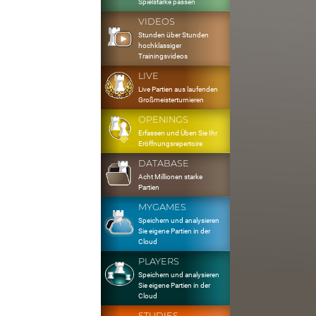
Spielstärke passen
VIDEOS
Stunden über Stunden
hochklassiger
Trainingsvideos
LIVE
Live Partien aus laufenden
Großmeisterturnieren
OPENINGS
Erfassen und Üben Sie Ihr
Eröffnungsrepertoire
DATABASE
Acht Millionen starke
Partien
MYGAMES
Speichern und analysieren
Sie eigene Partien in der
Cloud
PLAYERS
Speichern und analysieren
Sie eigene Partien in der
Cloud
STUDIES