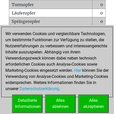
Turmopfer
0
Läuferopfer
0
Springeropfer
0
Bauernopfer
1
Wir verwenden Cookies und vergleichbare Technologien,
Matt auf vollem Brett
0
um bestimmte Funktionen zur Verfügung zu stellen, die
Nutzererfahrungen zu verbessern und interessengerechte
Bauer setzt Matt
0
Inhalte auszuspielen. Abhängig von ihrem
Erstickte Matts
0
Verwendungszweck können dabei neben technisch
Unterverwandlungen
0
erforderlichen Cookies auch Analyse-Cookies sowie
Marketing-Cookies eingesetzt werden.
Hier
können Sie der
Türme auf der siebten
0
Verwendung von Analyse-Cookies und Marketing-Cookies
widersprechen. Weitere Informationen finden Sie in
unserer
Datenschutzerklärung
.
STARTSEITE
Detaillierte
Alles
Alles
Informationen
ablehnen
akzeptieren