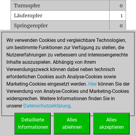
Turmopfer
0
Läuferopfer
1
Springeropfer
0
Bauernopfer
0
Wir verwenden Cookies und vergleichbare Technologien,
Matt auf vollem Brett
0
um bestimmte Funktionen zur Verfügung zu stellen, die
Nutzererfahrungen zu verbessern und interessengerechte
Bauer setzt Matt
0
Inhalte auszuspielen. Abhängig von ihrem
Erstickte Matts
0
Verwendungszweck können dabei neben technisch
Unterverwandlungen
0
erforderlichen Cookies auch Analyse-Cookies sowie
Marketing-Cookies eingesetzt werden.
Hier
können Sie der
Türme auf der siebten
0
Verwendung von Analyse-Cookies und Marketing-Cookies
widersprechen. Weitere Informationen finden Sie in
unserer
Datenschutzerklärung
.
STARTSEITE
Detaillierte
Alles
Alles
Informationen
ablehnen
akzeptieren