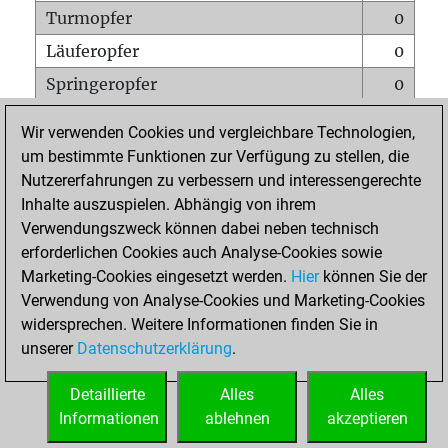
Turmopfer
0
Läuferopfer
0
Springeropfer
0
Bauernopfer
0
Wir verwenden Cookies und vergleichbare Technologien,
Matt auf vollem Brett
0
um bestimmte Funktionen zur Verfügung zu stellen, die
Nutzererfahrungen zu verbessern und interessengerechte
Bauer setzt Matt
0
Inhalte auszuspielen. Abhängig von ihrem
Erstickte Matts
0
Verwendungszweck können dabei neben technisch
Unterverwandlungen
0
erforderlichen Cookies auch Analyse-Cookies sowie
Marketing-Cookies eingesetzt werden.
Hier
können Sie der
Türme auf der siebten
0
Verwendung von Analyse-Cookies und Marketing-Cookies
widersprechen. Weitere Informationen finden Sie in
unserer
Datenschutzerklärung
.
STARTSEITE
Detaillierte
Alles
Alles
Informationen
ablehnen
akzeptieren