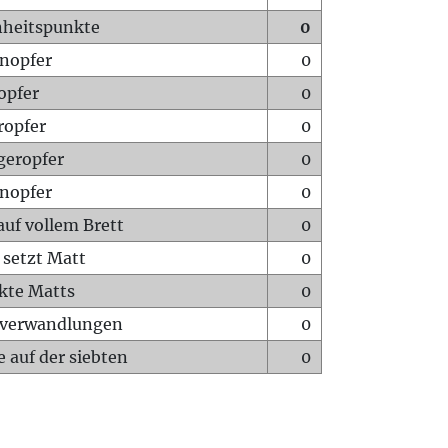
heitspunkte
0
nopfer
0
opfer
0
ropfer
0
geropfer
0
nopfer
0
auf vollem Brett
0
 setzt Matt
0
ckte Matts
0
rverwandlungen
0
 auf der siebten
0