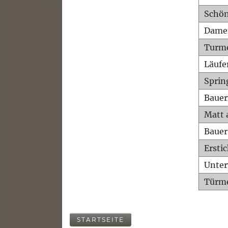
Schön
Dame
Turm
Läufe
Sprin
Bauer
Matt 
Bauer
Ersti
Unte
Türme
STARTSEITE