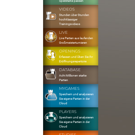
Spielstärke passen
VIDEOS
Stunden über Stunden
hochklassiger
Trainingsvideos
LIVE
Live Partien aus laufenden
Großmeisterturnieren
OPENINGS
Erfassen und Üben Sie Ihr
Eröffnungsrepertoire
DATABASE
Acht Millionen starke
Partien
MYGAMES
Speichern und analysieren
Sie eigene Partien in der
Cloud
PLAYERS
Speichern und analysieren
Sie eigene Partien in der
Cloud
STUDIES