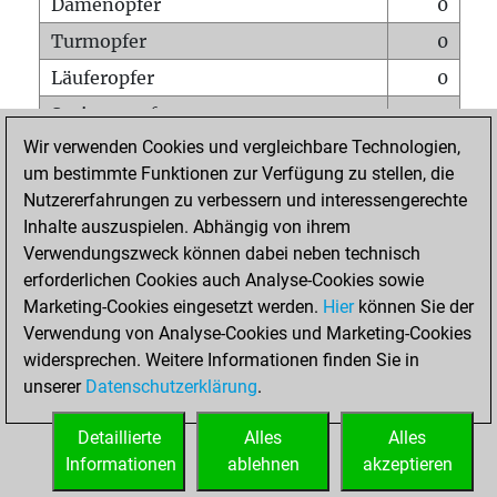
Damenopfer
0
Turmopfer
0
Läuferopfer
0
Springeropfer
1
Wir verwenden Cookies und vergleichbare Technologien,
Bauernopfer
1
um bestimmte Funktionen zur Verfügung zu stellen, die
Matt auf vollem Brett
0
Nutzererfahrungen zu verbessern und interessengerechte
Bauer setzt Matt
0
Inhalte auszuspielen. Abhängig von ihrem
Verwendungszweck können dabei neben technisch
Erstickte Matts
0
erforderlichen Cookies auch Analyse-Cookies sowie
Unterverwandlungen
0
Marketing-Cookies eingesetzt werden.
Hier
können Sie der
Verwendung von Analyse-Cookies und Marketing-Cookies
Türme auf der siebten
0
widersprechen. Weitere Informationen finden Sie in
unserer
Datenschutzerklärung
.
STARTSEITE
Detaillierte
Alles
Alles
Informationen
ablehnen
akzeptieren