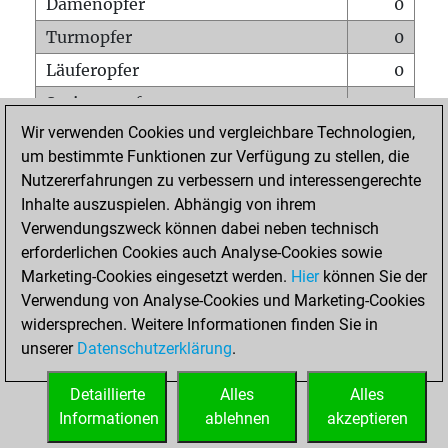
Damenopfer
0
Turmopfer
0
Läuferopfer
0
Springeropfer
1
Wir verwenden Cookies und vergleichbare Technologien,
Bauernopfer
0
um bestimmte Funktionen zur Verfügung zu stellen, die
Matt auf vollem Brett
0
Nutzererfahrungen zu verbessern und interessengerechte
Bauer setzt Matt
0
Inhalte auszuspielen. Abhängig von ihrem
Verwendungszweck können dabei neben technisch
Erstickte Matts
0
erforderlichen Cookies auch Analyse-Cookies sowie
Unterverwandlungen
0
Marketing-Cookies eingesetzt werden.
Hier
können Sie der
Verwendung von Analyse-Cookies und Marketing-Cookies
Türme auf der siebten
0
widersprechen. Weitere Informationen finden Sie in
unserer
Datenschutzerklärung
.
STARTSEITE
Detaillierte
Alles
Alles
Informationen
ablehnen
akzeptieren