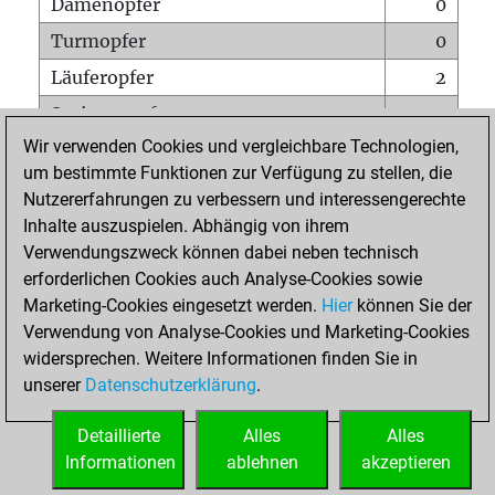
Damenopfer
0
Turmopfer
0
Läuferopfer
2
Springeropfer
2
Wir verwenden Cookies und vergleichbare Technologien,
Bauernopfer
5
um bestimmte Funktionen zur Verfügung zu stellen, die
Matt auf vollem Brett
0
Nutzererfahrungen zu verbessern und interessengerechte
Bauer setzt Matt
0
Inhalte auszuspielen. Abhängig von ihrem
Verwendungszweck können dabei neben technisch
Erstickte Matts
0
erforderlichen Cookies auch Analyse-Cookies sowie
Unterverwandlungen
0
Marketing-Cookies eingesetzt werden.
Hier
können Sie der
Verwendung von Analyse-Cookies und Marketing-Cookies
Türme auf der siebten
0
widersprechen. Weitere Informationen finden Sie in
unserer
Datenschutzerklärung
.
STARTSEITE
Detaillierte
Alles
Alles
Informationen
ablehnen
akzeptieren