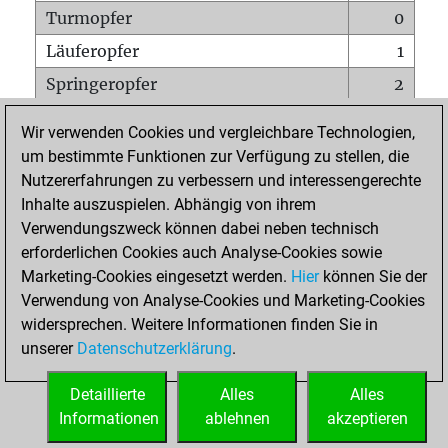
Turmopfer
0
Läuferopfer
1
Springeropfer
2
Bauernopfer
1
Wir verwenden Cookies und vergleichbare Technologien,
Matt auf vollem Brett
0
um bestimmte Funktionen zur Verfügung zu stellen, die
Nutzererfahrungen zu verbessern und interessengerechte
Bauer setzt Matt
0
Inhalte auszuspielen. Abhängig von ihrem
Erstickte Matts
0
Verwendungszweck können dabei neben technisch
Unterverwandlungen
0
erforderlichen Cookies auch Analyse-Cookies sowie
Marketing-Cookies eingesetzt werden.
Hier
können Sie der
Türme auf der siebten
0
Verwendung von Analyse-Cookies und Marketing-Cookies
widersprechen. Weitere Informationen finden Sie in
unserer
Datenschutzerklärung
.
STARTSEITE
Detaillierte
Alles
Alles
Informationen
ablehnen
akzeptieren