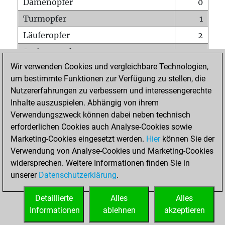
Damenopfer
0
Turmopfer
1
Läuferopfer
2
Springeropfer
0
Wir verwenden Cookies und vergleichbare Technologien,
Bauernopfer
3
um bestimmte Funktionen zur Verfügung zu stellen, die
Matt auf vollem Brett
0
Nutzererfahrungen zu verbessern und interessengerechte
Bauer setzt Matt
0
Inhalte auszuspielen. Abhängig von ihrem
Verwendungszweck können dabei neben technisch
Erstickte Matts
0
erforderlichen Cookies auch Analyse-Cookies sowie
Unterverwandlungen
0
Marketing-Cookies eingesetzt werden.
Hier
können Sie der
Verwendung von Analyse-Cookies und Marketing-Cookies
Türme auf der siebten
1
widersprechen. Weitere Informationen finden Sie in
unserer
Datenschutzerklärung
.
STARTSEITE
Detaillierte
Alles
Alles
Informationen
ablehnen
akzeptieren