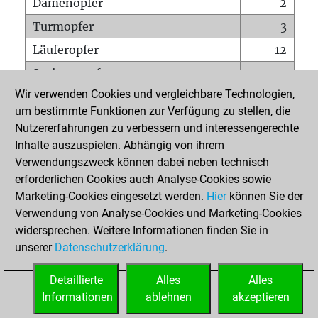
Damenopfer
2
Turmopfer
3
Läuferopfer
12
Springeropfer
9
Wir verwenden Cookies und vergleichbare Technologien,
Bauernopfer
17
um bestimmte Funktionen zur Verfügung zu stellen, die
Matt auf vollem Brett
0
Nutzererfahrungen zu verbessern und interessengerechte
Bauer setzt Matt
0
Inhalte auszuspielen. Abhängig von ihrem
Verwendungszweck können dabei neben technisch
Erstickte Matts
0
erforderlichen Cookies auch Analyse-Cookies sowie
Unterverwandlungen
0
Marketing-Cookies eingesetzt werden.
Hier
können Sie der
Verwendung von Analyse-Cookies und Marketing-Cookies
Türme auf der siebten
1
widersprechen. Weitere Informationen finden Sie in
unserer
Datenschutzerklärung
.
STARTSEITE
Detaillierte
Alles
Alles
Informationen
ablehnen
akzeptieren