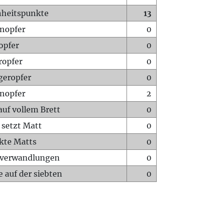
heitspunkte
13
nopfer
0
opfer
0
ropfer
0
geropfer
0
nopfer
2
auf vollem Brett
0
 setzt Matt
0
ckte Matts
0
rverwandlungen
0
 auf der siebten
0