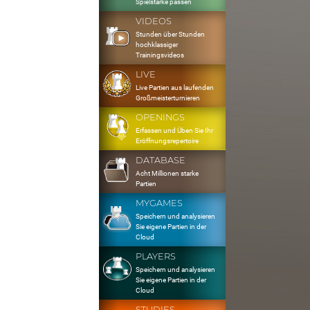
Spielstärke passen
VIDEOS
Stunden über Stunden
hochklassiger
Trainingsvideos
LIVE
Live Partien aus laufenden
Großmeisterturnieren
OPENINGS
Erfassen und Üben Sie Ihr
Eröffnungsrepertoire
DATABASE
Acht Millionen starke
Partien
MYGAMES
Speichern und analysieren
Sie eigene Partien in der
Cloud
PLAYERS
Speichern und analysieren
Sie eigene Partien in der
Cloud
STUDIES