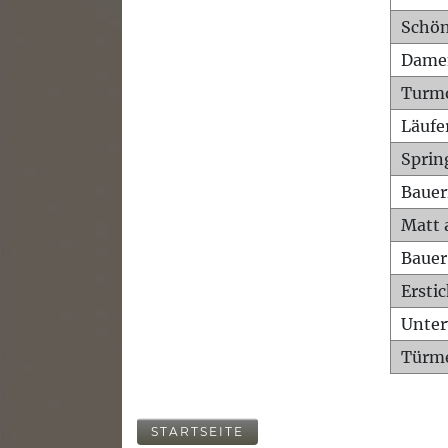
Schön
Dame
Turm
Läufe
Sprin
Bauer
Matt 
Bauer
Ersti
Unte
Türme
STARTSEITE