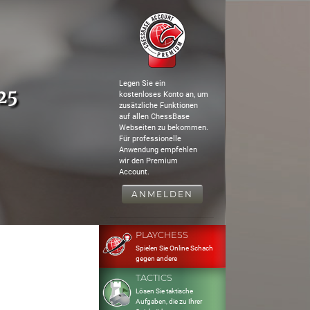
Legen Sie ein
25
kostenloses Konto an, um
zusätzliche Funktionen
auf allen ChessBase
Webseiten zu bekommen.
Für professionelle
Anwendung empfehlen
wir den Premium
Account.
ANMELDEN
PLAYCHESS
Spielen Sie Online Schach
gegen andere
TACTICS
Lösen Sie taktische
Aufgaben, die zu Ihrer