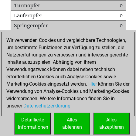
Turmopfer
0
Läuferopfer
0
Springeropfer
0
Bauernopfer
0
Wir verwenden Cookies und vergleichbare Technologien,
Matt auf vollem Brett
0
um bestimmte Funktionen zur Verfügung zu stellen, die
Nutzererfahrungen zu verbessern und interessengerechte
Bauer setzt Matt
0
Inhalte auszuspielen. Abhängig von ihrem
Erstickte Matts
0
Verwendungszweck können dabei neben technisch
Unterverwandlungen
0
erforderlichen Cookies auch Analyse-Cookies sowie
Marketing-Cookies eingesetzt werden.
Hier
können Sie der
Türme auf der siebten
0
Verwendung von Analyse-Cookies und Marketing-Cookies
widersprechen. Weitere Informationen finden Sie in
unserer
Datenschutzerklärung
.
STARTSEITE
Detaillierte
Alles
Alles
Informationen
ablehnen
akzeptieren