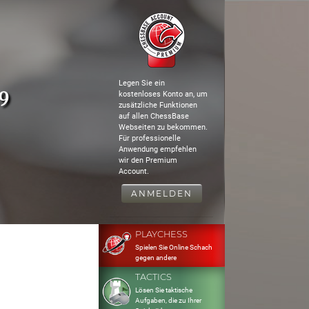
Legen Sie ein
49
kostenloses Konto an, um
zusätzliche Funktionen
auf allen ChessBase
Webseiten zu bekommen.
Für professionelle
Anwendung empfehlen
wir den Premium
Account.
ANMELDEN
PLAYCHESS
Spielen Sie Online Schach
gegen andere
TACTICS
Lösen Sie taktische
Aufgaben, die zu Ihrer