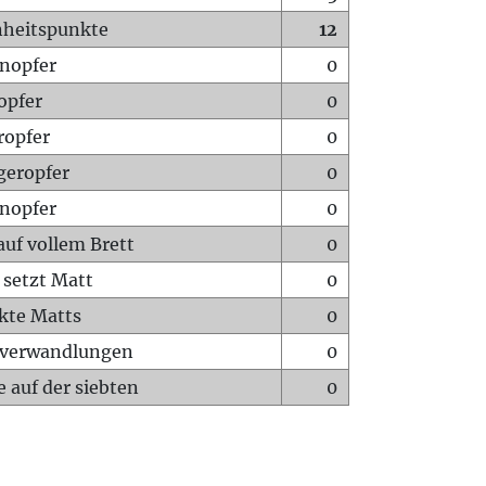
heitspunkte
12
nopfer
0
opfer
0
ropfer
0
geropfer
0
nopfer
0
auf vollem Brett
0
 setzt Matt
0
ckte Matts
0
rverwandlungen
0
 auf der siebten
0