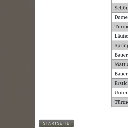
Schön
Dame
Turm
Läufe
Sprin
Bauer
Matt 
Bauer
Ersti
Unte
Türme
STARTSEITE