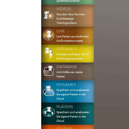
Spielstärke passen
VIDEOS
Stunden über Stunden
hochklassiger
Trainingsvideos
LIVE
Live Partien aus laufenden
Großmeisterturnieren
OPENINGS
Erfassen und Üben Sie Ihr
Eröffnungsrepertoire
DATABASE
Acht Millionen starke
Partien
MYGAMES
Speichern und analysieren
Sie eigene Partien in der
Cloud
PLAYERS
Speichern und analysieren
Sie eigene Partien in der
Cloud
STUDIES