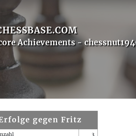
CHESSBASE.COM
core Achievements - chessnut19
Erfolge gegen Fritz
enzahl
3