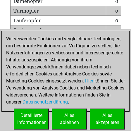
Damenopfer
0
Turmopfer
0
Läuferopfer
0
Springeropfer
0
Wir verwenden Cookies und vergleichbare Technologien,
Bauernopfer
0
um bestimmte Funktionen zur Verfügung zu stellen, die
Matt auf vollem Brett
0
Nutzererfahrungen zu verbessern und interessengerechte
Bauer setzt Matt
0
Inhalte auszuspielen. Abhängig von ihrem
Verwendungszweck können dabei neben technisch
Erstickte Matts
0
erforderlichen Cookies auch Analyse-Cookies sowie
Unterverwandlungen
0
Marketing-Cookies eingesetzt werden.
Hier
können Sie der
Verwendung von Analyse-Cookies und Marketing-Cookies
Türme auf der siebten
0
widersprechen. Weitere Informationen finden Sie in
unserer
Datenschutzerklärung
.
STARTSEITE
Detaillierte
Alles
Alles
Informationen
ablehnen
akzeptieren