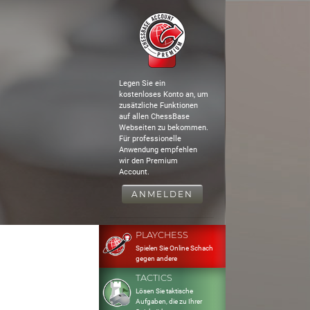
Legen Sie ein
kostenloses Konto an, um
zusätzliche Funktionen
auf allen ChessBase
Webseiten zu bekommen.
Für professionelle
Anwendung empfehlen
wir den Premium
Account.
ANMELDEN
PLAYCHESS
Spielen Sie Online Schach
gegen andere
TACTICS
Lösen Sie taktische
Aufgaben, die zu Ihrer