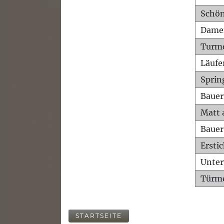
Schön
Dame
Turm
Läufe
Sprin
Bauer
Matt 
Bauer
Ersti
Unte
Türme
STARTSEITE