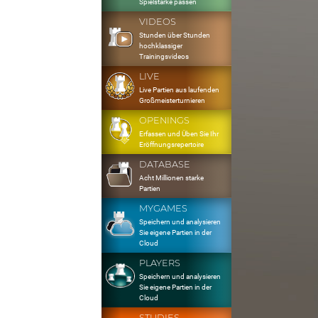
Spielstärke passen
VIDEOS
Stunden über Stunden
hochklassiger
Trainingsvideos
LIVE
Live Partien aus laufenden
Großmeisterturnieren
OPENINGS
Erfassen und Üben Sie Ihr
Eröffnungsrepertoire
DATABASE
Acht Millionen starke
Partien
MYGAMES
Speichern und analysieren
Sie eigene Partien in der
Cloud
PLAYERS
Speichern und analysieren
Sie eigene Partien in der
Cloud
STUDIES