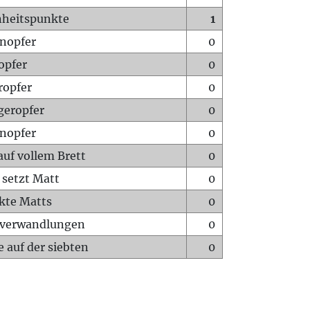
heitspunkte
1
nopfer
0
opfer
0
ropfer
0
geropfer
0
nopfer
0
auf vollem Brett
0
 setzt Matt
0
ckte Matts
0
rverwandlungen
0
 auf der siebten
0