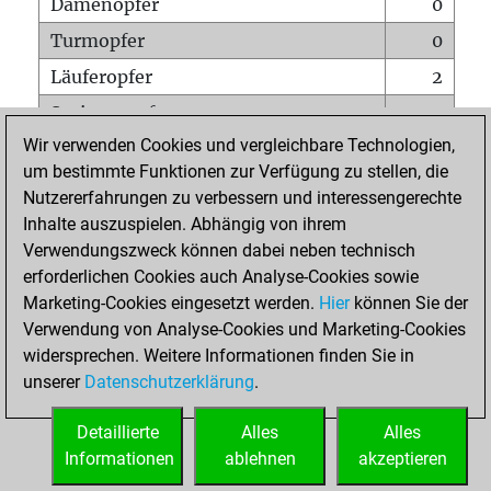
Damenopfer
0
Turmopfer
0
Läuferopfer
2
Springeropfer
1
Wir verwenden Cookies und vergleichbare Technologien,
Bauernopfer
1
um bestimmte Funktionen zur Verfügung zu stellen, die
Matt auf vollem Brett
0
Nutzererfahrungen zu verbessern und interessengerechte
Bauer setzt Matt
0
Inhalte auszuspielen. Abhängig von ihrem
Verwendungszweck können dabei neben technisch
Erstickte Matts
0
erforderlichen Cookies auch Analyse-Cookies sowie
Unterverwandlungen
0
Marketing-Cookies eingesetzt werden.
Hier
können Sie der
Verwendung von Analyse-Cookies und Marketing-Cookies
Türme auf der siebten
1
widersprechen. Weitere Informationen finden Sie in
unserer
Datenschutzerklärung
.
STARTSEITE
Detaillierte
Alles
Alles
Informationen
ablehnen
akzeptieren