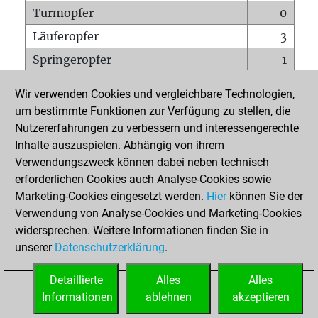
Turmopfer
0
Läuferopfer
3
Springeropfer
1
Bauernopfer
2
Wir verwenden Cookies und vergleichbare Technologien,
Matt auf vollem Brett
0
um bestimmte Funktionen zur Verfügung zu stellen, die
Nutzererfahrungen zu verbessern und interessengerechte
Bauer setzt Matt
0
Inhalte auszuspielen. Abhängig von ihrem
Erstickte Matts
0
Verwendungszweck können dabei neben technisch
Unterverwandlungen
0
erforderlichen Cookies auch Analyse-Cookies sowie
Marketing-Cookies eingesetzt werden.
Hier
können Sie der
Türme auf der siebten
0
Verwendung von Analyse-Cookies und Marketing-Cookies
widersprechen. Weitere Informationen finden Sie in
unserer
Datenschutzerklärung
.
STARTSEITE
Detaillierte
Alles
Alles
Informationen
ablehnen
akzeptieren