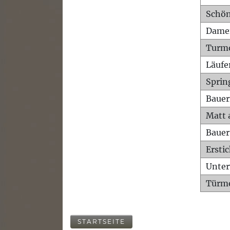
Schön
Dame
Turm
Läufe
Sprin
Bauer
Matt 
Bauer
Ersti
Unte
Türme
STARTSEITE