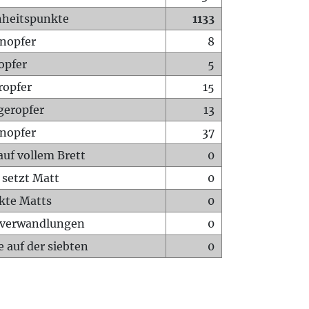
heitspunkte
1133
nopfer
8
opfer
5
ropfer
15
geropfer
13
nopfer
37
auf vollem Brett
0
 setzt Matt
0
ckte Matts
0
rverwandlungen
0
 auf der siebten
0