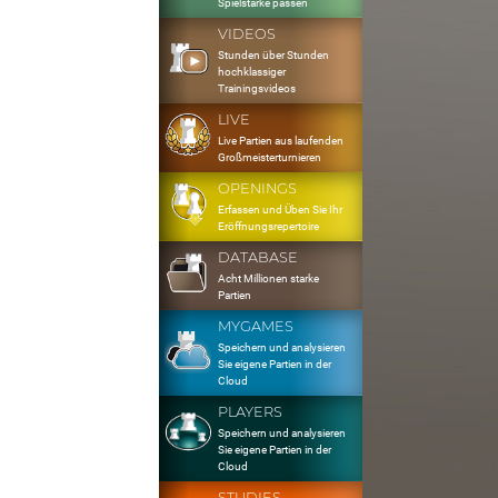
Spielstärke passen
VIDEOS
Stunden über Stunden
hochklassiger
Trainingsvideos
LIVE
Live Partien aus laufenden
Großmeisterturnieren
OPENINGS
Erfassen und Üben Sie Ihr
Eröffnungsrepertoire
DATABASE
Acht Millionen starke
Partien
MYGAMES
Speichern und analysieren
Sie eigene Partien in der
Cloud
PLAYERS
Speichern und analysieren
Sie eigene Partien in der
Cloud
STUDIES