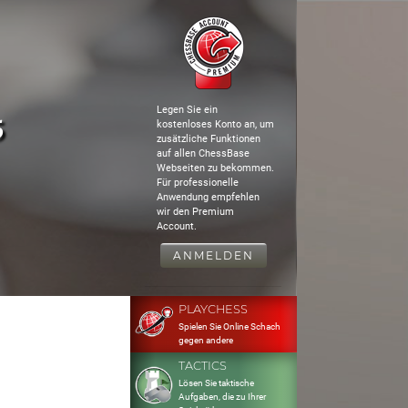
Legen Sie ein
5
kostenloses Konto an, um
zusätzliche Funktionen
auf allen ChessBase
Webseiten zu bekommen.
Für professionelle
Anwendung empfehlen
wir den Premium
Account.
ANMELDEN
PLAYCHESS
Spielen Sie Online Schach
gegen andere
TACTICS
Lösen Sie taktische
Aufgaben, die zu Ihrer