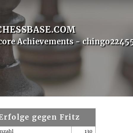
CHESSBASE.COM
core Achievements - chingo2245
Erfolge gegen Fritz
enzahl
130