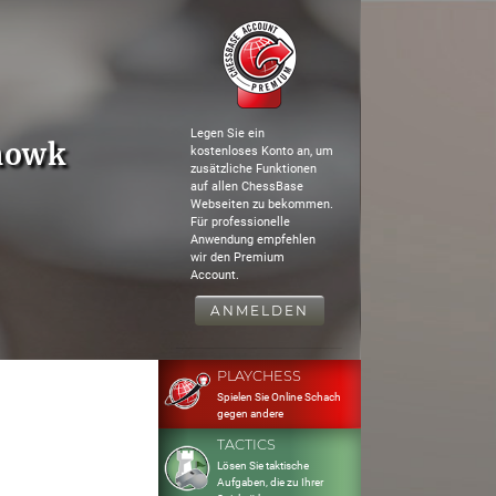
Legen Sie ein
howk
kostenloses Konto an, um
zusätzliche Funktionen
auf allen ChessBase
Webseiten zu bekommen.
Für professionelle
Anwendung empfehlen
wir den Premium
Account.
ANMELDEN
PLAYCHESS
Spielen Sie Online Schach
gegen andere
TACTICS
Lösen Sie taktische
Aufgaben, die zu Ihrer