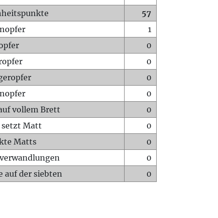
heitspunkte
57
nopfer
1
opfer
0
ropfer
0
geropfer
0
nopfer
0
auf vollem Brett
0
 setzt Matt
0
ckte Matts
0
rverwandlungen
0
 auf der siebten
0