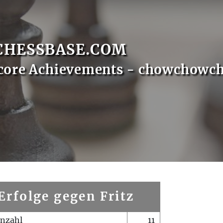
CHESSBASE.COM
Score Achievements - chowchowc
Erfolge gegen Fritz
enzahl
11