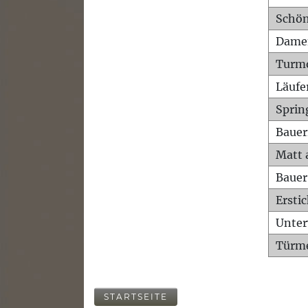
Schön
Dame
Turm
Läufe
Sprin
Bauer
Matt 
Bauer
Ersti
Unte
Türme
STARTSEITE