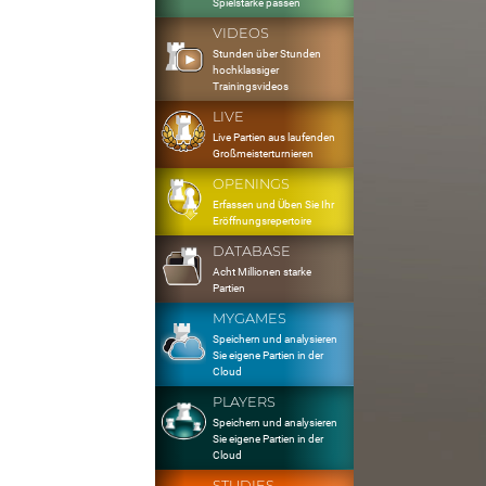
Spielstärke passen
VIDEOS
Stunden über Stunden
hochklassiger
Trainingsvideos
LIVE
Live Partien aus laufenden
Großmeisterturnieren
OPENINGS
Erfassen und Üben Sie Ihr
Eröffnungsrepertoire
DATABASE
Acht Millionen starke
Partien
MYGAMES
Speichern und analysieren
Sie eigene Partien in der
Cloud
PLAYERS
Speichern und analysieren
Sie eigene Partien in der
Cloud
STUDIES