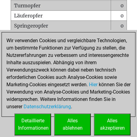
Turmopfer
0
Läuferopfer
0
Springeropfer
0
Bauernopfer
1
Wir verwenden Cookies und vergleichbare Technologien,
Matt auf vollem Brett
0
um bestimmte Funktionen zur Verfügung zu stellen, die
Nutzererfahrungen zu verbessern und interessengerechte
Bauer setzt Matt
0
Inhalte auszuspielen. Abhängig von ihrem
Erstickte Matts
0
Verwendungszweck können dabei neben technisch
Unterverwandlungen
0
erforderlichen Cookies auch Analyse-Cookies sowie
Marketing-Cookies eingesetzt werden.
Hier
können Sie der
Türme auf der siebten
0
Verwendung von Analyse-Cookies und Marketing-Cookies
widersprechen. Weitere Informationen finden Sie in
unserer
Datenschutzerklärung
.
STARTSEITE
Detaillierte
Alles
Alles
Informationen
ablehnen
akzeptieren